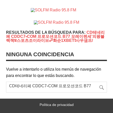
SOLFM
Radio en Elche, Radio en Santa Pola, Radio en
Radio
Crevillente, Radio en Vega Baja y Radio en el Medio
Vinalopó
95.8 FM
RESULTADOS DE LA BÚSQUEDA PARA:
CD테네리
페 CDDC7༝COM 프로모션코드 B77 모레이렌세’의왕블
랙잭ਙ스포츠조이라이브☍화순1XBET❗사우샘프/
NINGUNA COINCIDENCIA
Vuelve a intentarlo o utiliza los menús de navegación
para encontrar lo que estás buscando.
Política de privacidad