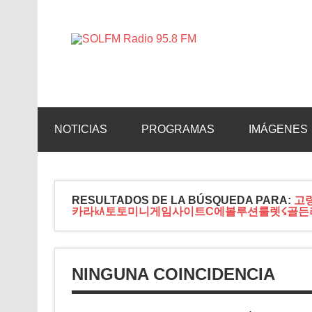
SOLFM 
Radio en Elche, Radio en Santa Pola, Radio en 
NOTICIAS
PROGRAMAS
IMÁGENES
RESULTADOS DE LA BÚSQUEDA PARA:
고령
카라㎄토토미니게임사이트С에볼루션룰렛☇골든
NINGUNA COINCIDENCIA