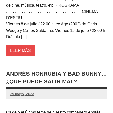
de cine, música, teatro, etc. PROGRAMA
.-.-.-.-.-.-.-.-.-.-.-.-.-.-.-.-.-.-.-.-.-.-.-.-.-.-.-.-.-.-.-.-.- CINEMA
D’ESTIU .-.-.-.-.-.-.-.-.-.-.-.-.-.-.-.-.-.-.-.-.-.-.-.-.-.-.-.-.-.-.-.-.-
Viernes 8 de julio / 22.00 h Ice Age (2002) de Chris
Wedge y Carlos Saldanha. Viernes 15 de julio / 22.00 h
Dràcula […]
LEER MÁS
ANDRÉS HONRUBIA Y BAD BUNNY…
¿QUÉ PUEDE SALIR MAL?
29 mayo, 2023
Os dejo el último tema de nuestro compañero Andrés