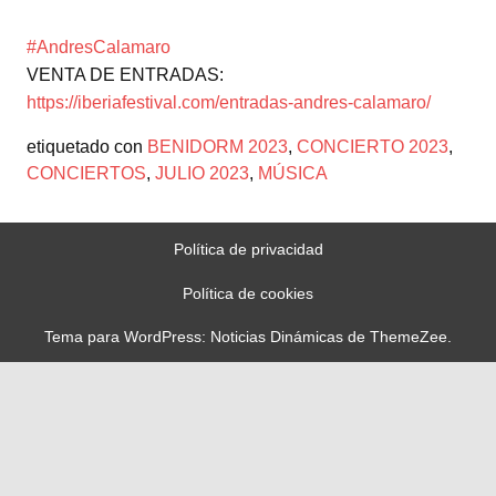
#AndresCalamaro
VENTA DE ENTRADAS:
https://iberiafestival.com/entradas-andres-calamaro/
etiquetado con
BENIDORM 2023
,
CONCIERTO 2023
,
CONCIERTOS
,
JULIO 2023
,
MÚSICA
Política de privacidad
Política de cookies
Tema para WordPress: Noticias Dinámicas de ThemeZee.