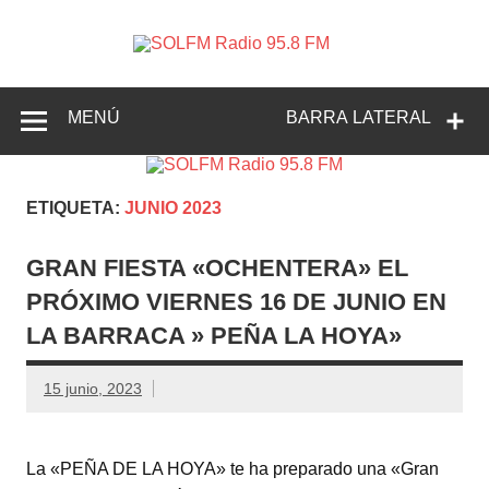
SOLFM
Radio en Elche, Radio en Santa Pola, Radio en
Radio
Crevillente, Radio en Vega Baja y Radio en el Medio
Vinalopó
95.8 FM
MENÚ
BARRA LATERAL
ETIQUETA:
JUNIO 2023
GRAN FIESTA «OCHENTERA» EL
PRÓXIMO VIERNES 16 DE JUNIO EN
LA BARRACA » PEÑA LA HOYA»
15 junio, 2023
La «PEÑA DE LA HOYA» te ha preparado una «Gran