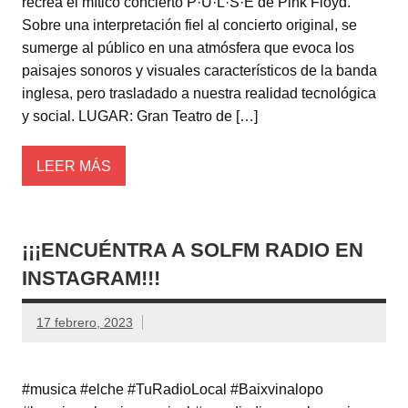
recrea el mítico concierto P·U·L·S·E de Pink Floyd.
Sobre una interpretación fiel al concierto original, se
sumerge al público en una atmósfera que evoca los
paisajes sonoros y visuales característicos de la banda
inglesa, pero trasladado a nuestra realidad tecnológica
y social. LUGAR: Gran Teatro de […]
LEER MÁS
¡¡¡ENCUÉNTRA A SOLFM RADIO EN
INSTAGRAM!!!
17 febrero, 2023
#musica #elche #TuRadioLocal #Baixvinalopo