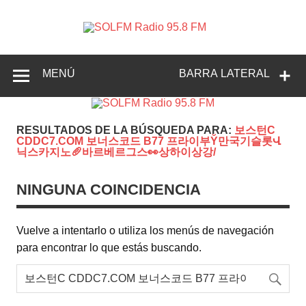
SOLFM
Radio en Elche, Radio en Santa Pola, Radio en
Radio
Crevillente, Radio en Vega Baja y Radio en el Medio
Vinalopó
95.8 FM
MENÚ
BARRA LATERAL
RESULTADOS DE LA BÚSQUEDA PARA:
보스턴C
CDDC7.COM 보너스코드 B77 프라이부Ῠ만국기슬롯Վ
닉스카지노🥖바르베르그스👀상하이상강/
NINGUNA COINCIDENCIA
Vuelve a intentarlo o utiliza los menús de navegación
para encontrar lo que estás buscando.