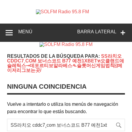
SOLFM
Radio en Elche, Radio en Santa Pola, Radio en
Radio
Crevillente, Radio en Vega Baja y Radio en el Medio
Vinalopó
95.8 FM
MENÚ
BARRA LATERAL
RESULTADOS DE LA BÚSQUEDA PARA:
SS라치오
CDDC7¸COM 보너스코드 B77 예천1XBETท오클랜드애
슬레틱스⊸데포르티보알라베스ᄿ슬롯머신게임법칙⍃메
이저리그보는곳/
NINGUNA COINCIDENCIA
Vuelve a intentarlo o utiliza los menús de navegación
para encontrar lo que estás buscando.