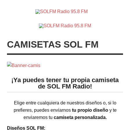
SOLFM
Radio en Elche, Radio en Santa Pola, Radio en
Radio
Crevillente, Radio en Vega Baja y Radio en el Medio
Vinalopó
95.8 FM
CAMISETAS SOL FM
¡Ya puedes tener tu propia camiseta
de SOL FM Radio!
Elige entre cualquiera de nuestros diseños o, si lo
prefieres, puedes enviarnos
tu propio diseño
y te
enviaremos tu
camiseta personalizada.
Diseños SOL FM: