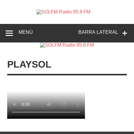
SOLFM
Radio en Elche, Radio en Santa Pola, Radio en
Radio
Crevillente, Radio en Vega Baja y Radio en el Medio
Vinalopó
95.8 FM
MENÚ
BARRA LATERAL
PLAYSOL