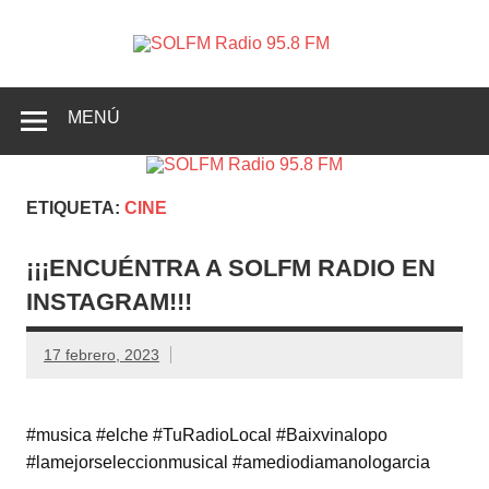
SOLFM
Radio en Elche, Radio en Santa Pola, Radio en
Radio
Crevillente, Radio en Vega Baja y Radio en el Medio
Vinalopó
95.8 FM
MENÚ
ETIQUETA:
CINE
¡¡¡ENCUÉNTRA A SOLFM RADIO EN
INSTAGRAM!!!
17 febrero, 2023
#musica #elche #TuRadioLocal #Baixvinalopo
#lamejorseleccionmusical #amediodiamanologarcia