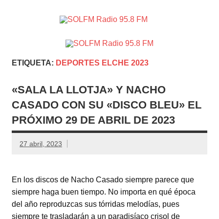
SOLFM
Radio en Elche, Radio en Santa Pola, Radio en
Radio
Crevillente, Radio en Vega Baja y Radio en el Medio
Vinalopó
95.8 FM
ETIQUETA:
DEPORTES ELCHE 2023
«SALA LA LLOTJA» Y NACHO
CASADO CON SU «DISCO BLEU» EL
PRÓXIMO 29 DE ABRIL DE 2023
27 abril, 2023
En los discos de Nacho Casado siempre parece que
siempre haga buen tiempo. No importa en qué época
del año reproduzcas sus tórridas melodías, pues
siempre te trasladarán a un paradisíaco crisol de