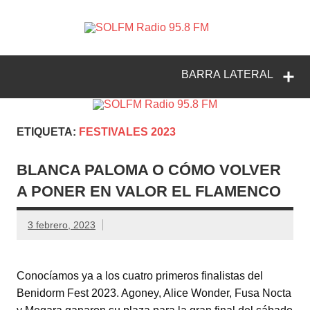
SOLFM
Radio en Elche, Radio en Santa Pola, Radio en
Radio
Crevillente, Radio en Vega Baja y Radio en el Medio
Vinalopó
95.8 FM
BARRA LATERAL
ETIQUETA:
FESTIVALES 2023
BLANCA PALOMA O CÓMO VOLVER
A PONER EN VALOR EL FLAMENCO
3 febrero, 2023
Conocíamos ya a los cuatro primeros finalistas del
Benidorm Fest 2023. Agoney, Alice Wonder, Fusa Nocta