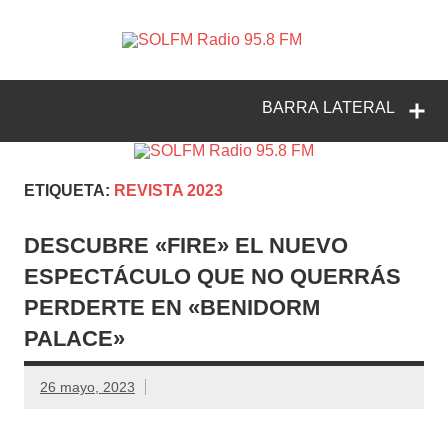
SOLFM
Radio en Elche, Radio en Santa Pola, Radio en
Radio
Crevillente, Radio en Vega Baja y Radio en el Medio
Vinalopó
95.8 FM
BARRA LATERAL
ETIQUETA:
REVISTA 2023
DESCUBRE «FIRE» EL NUEVO
ESPECTÁCULO QUE NO QUERRÁS
PERDERTE EN «BENIDORM
PALACE»
26 mayo, 2023