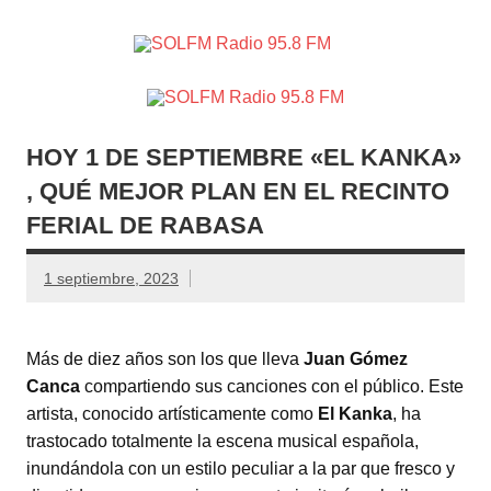
SOLFM
Radio en Elche, Radio en Santa Pola, Radio en
Radio
Crevillente, Radio en Vega Baja y Radio en el Medio
Vinalopó
95.8 FM
HOY 1 DE SEPTIEMBRE «EL KANKA»
, QUÉ MEJOR PLAN EN EL RECINTO
FERIAL DE RABASA
1 septiembre, 2023
Más de diez años son los que lleva
Juan Gómez
Canca
compartiendo sus canciones con el público. Este
artista, conocido artísticamente como
El Kanka
, ha
trastocado totalmente la escena musical española,
inundándola con un estilo peculiar a la par que fresco y