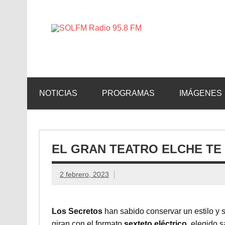
SOLFM 
Radio en Elche, Radio en Santa Pola, Radio en 
NOTICIAS
PROGRAMAS
IMÁGENES
EL GRAN TEATRO ELCHE TE
2 febrero, 2023
Los Secretos
han sabido conservar un estilo y 
giran con el formato
sexteto eléctrico
, elegido 