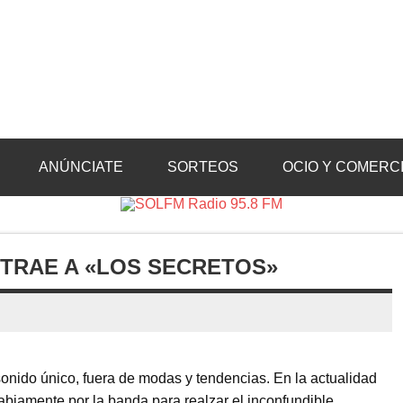
Radio 95.8 FM
Crevillente, Radio en Vega Baja y Radio en el Medio Vinalopó
ANÚNCIATE
SORTEOS
OCIO Y COMERC
 TRAE A «LOS SECRETOS»
sonido único, fuera de modas y tendencias. En la actualidad
sabiamente por la banda para realzar el inconfundible