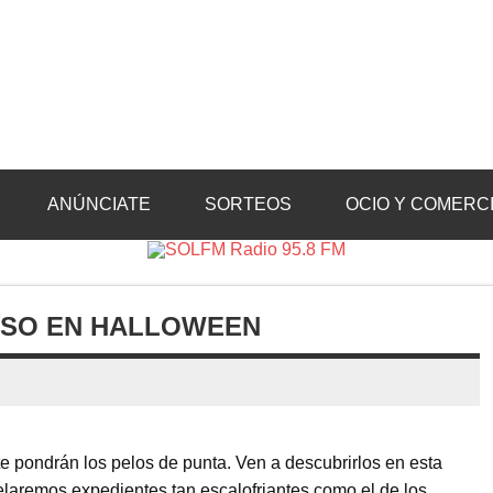
Radio 95.8 FM
Crevillente, Radio en Vega Baja y Radio en el Medio Vinalopó
ANÚNCIATE
SORTEOS
OCIO Y COMERC
OSO EN HALLOWEEN
e pondrán los pelos de punta. Ven a descubrirlos en esta
velaremos expedientes tan escalofriantes como el de los