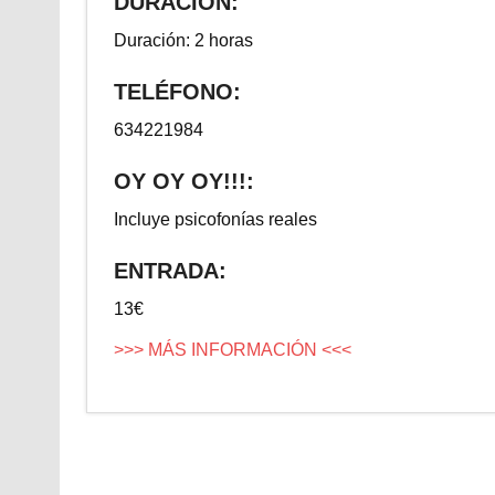
DURACIÓN:
Duración: 2 horas
TELÉFONO:
634221984
OY OY OY!!!:
Incluye psicofonías reales
ENTRADA:
13€
>>> MÁS INFORMACIÓN <<<