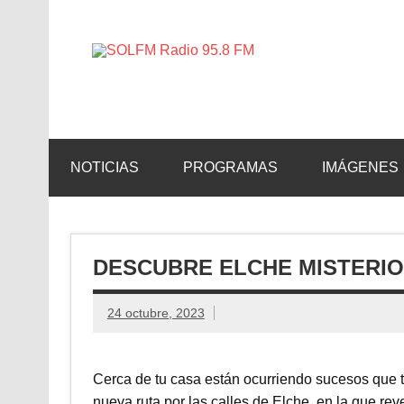
SOLFM 
Radio en Elche, Radio en Santa Pola, Radio en 
NOTICIAS
PROGRAMAS
IMÁGENES
DESCUBRE ELCHE MISTERI
24 octubre, 2023
Cerca de tu casa están ocurriendo sucesos que t
nueva ruta por las calles de Elche, en la que re