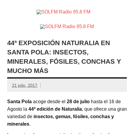
SOLFM
Radio en Elche, Radio en Santa Pola, Radio en
Radio
Crevillente, Radio en Vega Baja y Radio en el Medio
Vinalopó
95.8 FM
44ª EXPOSICIÓN NATURALIA EN
SANTA POLA: INSECTOS,
MINERALES, FÓSILES, CONCHAS Y
MUCHO MÁS
21 julio, 2017
Santa Pola
acoge desde el
28 de julio
hasta el 16 de
Agosto la
44ª edición de Naturalia
, que ofrece una gran
variedad de
insectos, gemas, fósiles, conchas y
minerales
.