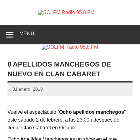
SOLFM
Radio en Elche, Radio en Santa Pola, Radio en
Radio
Crevillente, Radio en Vega Baja y Radio en el Medio
Vinalopó
95.8 FM
MENÚ
8 APELLIDOS MANCHEGOS DE
NUEVO EN CLAN CABARET
31 enero, 2019
Vuelve el espectáculo “
Ocho apellidos manchegos
”
este sábado 2 de febrero, a las 23:00h después de
llenar Clan Cabaret en Octubre.
Ocho Apellidos Manchegos es un show en el que