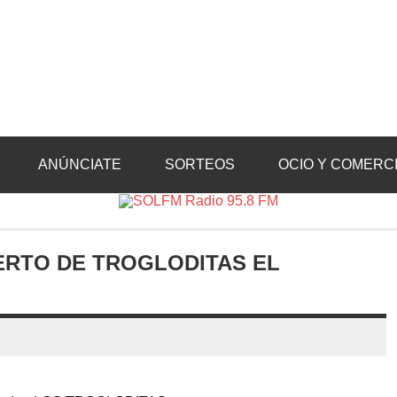
Radio 95.8 FM
Crevillente, Radio en Vega Baja y Radio en el Medio Vinalopó
ANÚNCIATE
SORTEOS
OCIO Y COMERC
IERTO DE TROGLODITAS EL