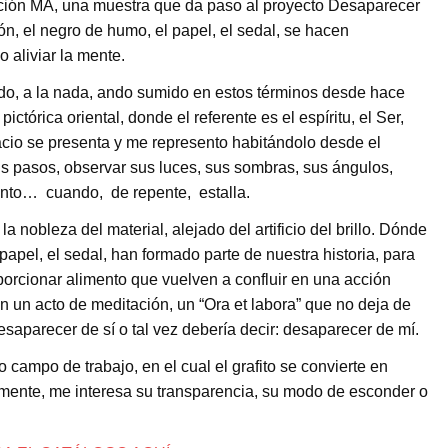
ición MA, una muestra que da paso al proyecto Desaparecer
ón, el negro de humo, el papel, el sedal, se hacen
 aliviar la mente.
todo, a la nada, ando sumido en estos términos desde hace
pictórica oriental, donde el referente es el espíritu, el Ser,
acio se presenta y me represento habitándolo desde el
us pasos, observar sus luces, sus sombras, sus ángulos,
ento… cuando, de repente, estalla.
nobleza del material, alejado del artificio del brillo. Dónde
apel, el sedal, han formado parte de nuestra historia, para
oporcionar alimento que vuelven a confluir en una acción
n un acto de meditación, un “Ora et labora” que no deja de
saparecer de sí o tal vez debería decir: desaparecer de mí.
campo de trabajo, en el cual el grafito se convierte en
lmente, me interesa su transparencia, su modo de esconder o