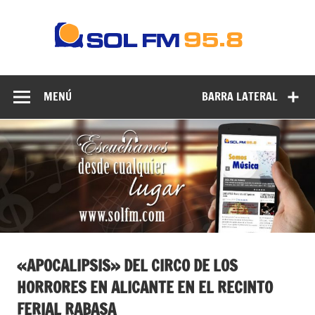
SOLF
Radi
Radio en Elche, Radio en Santa Pola, Radio en Crevillente,
95.8
Radio en Vega Baja y Radio en el Medio Vinalopó
FM
MENÚ
BARRA LATERAL
«APOCALIPSIS» DEL CIRCO DE LOS
HORRORES EN ALICANTE EN EL RECINTO
FERIAL RABASA