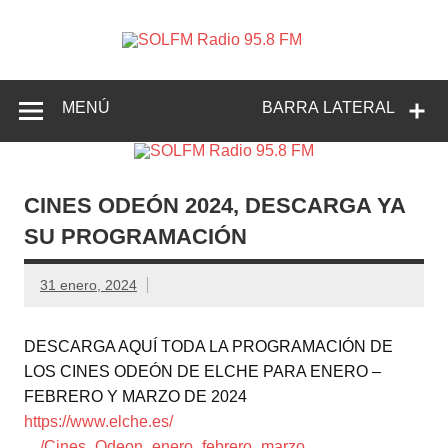
SOLFM
Radio en Elche, Radio en Santa Pola, Radio en
Radio
Crevillente, Radio en Vega Baja y Radio en el Medio
Vinalopó
95.8 FM
MENÚ
BARRA LATERAL
CINES ODEÓN 2024, DESCARGA YA
SU PROGRAMACIÓN
31 enero, 2024
DESCARGA AQUÍ TODA LA PROGRAMACIÓN DE
LOS CINES ODEÓN DE ELCHE PARA ENERO –
FEBRERO Y MARZO DE 2024
https://www.elche.es/
…/Cines_Odeon_enero_febrero_marzo…