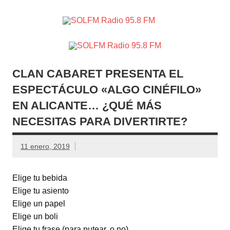
SOLFM
Radio en Elche, Radio en Santa Pola, Radio en
Radio
Crevillente, Radio en Vega Baja y Radio en el Medio
Vinalopó
95.8 FM
CLAN CABARET PRESENTA EL
ESPECTÁCULO «ALGO CINÉFILO»
EN ALICANTE… ¿QUÉ MÁS
NECESITAS PARA DIVERTIRTE?
11 enero, 2019
Elige tu bebida
Elige tu asiento
Elige un papel
Elige un boli
Elige tu frase (para putear, o no)