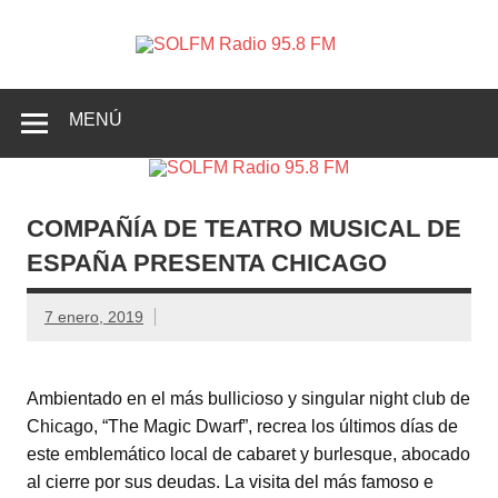
SOLFM
Radio en Elche, Radio en Santa Pola, Radio en
Radio
Crevillente, Radio en Vega Baja y Radio en el Medio
Vinalopó
95.8 FM
MENÚ
COMPAÑÍA DE TEATRO MUSICAL DE
ESPAÑA PRESENTA CHICAGO
7 enero, 2019
Ambientado en el más bullicioso y singular night club de
Chicago, “The Magic Dwarf”, recrea los últimos días de
este emblemático local de cabaret y burlesque, abocado
al cierre por sus deudas. La visita del más famoso e