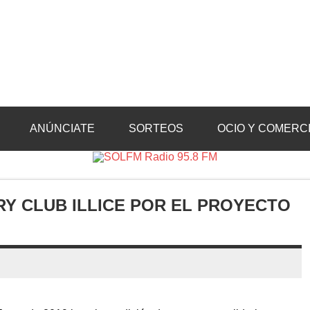
Radio 95.8 FM
Crevillente, Radio en Vega Baja y Radio en el Medio Vinalopó
ANÚNCIATE
SORTEOS
OCIO Y COMERC
RY CLUB ILLICE POR EL PROYECTO