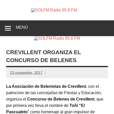
SOLFM
Radio en Elche, Radio en Santa Pola, Radio en
Radio
Crevillente, Radio en Vega Baja y Radio en el Medio
Vinalopó
95.8 FM
MENÚ
CREVILLENT ORGANIZA EL
CONCURSO DE BELENES
23 noviembre, 2017
La Asociación de Belenistas de Crevillent
, con el
patrocinio de las concejalías de Fiestas y Educación,
organiza el
Concurso de Belenes de Crevillent
, que
por primera vez lleva el nombre de
Toñi “El
Pascualeto
” como homenaje al gran impulsor de