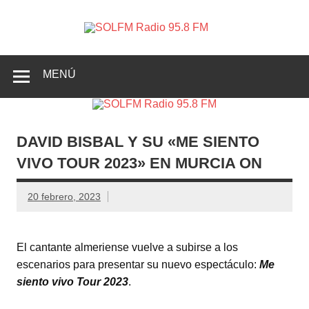
SOLFM
Radio en Elche, Radio en Santa Pola, Radio en
Radio
Crevillente, Radio en Vega Baja y Radio en el Medio
Vinalopó
95.8 FM
MENÚ
DAVID BISBAL Y SU «ME SIENTO
VIVO TOUR 2023» EN MURCIA ON
20 febrero, 2023
El cantante
almeriense vuelve a subirse a los
escenarios para presentar su nuevo espectáculo:
Me
siento vivo Tour 2023
.