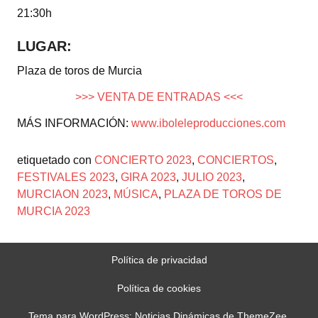
21:30h
LUGAR:
Plaza de toros de Murcia
>>> VENTA DE ENTRADAS <<<
MÁS INFORMACIÓN:
www.iboleleproducciones.com
etiquetado con
CONCIERTO 2023
,
CONCIERTOS
,
FESTIVALES 2023
,
GIRA 2023
,
JULIO 2023
,
MURCIAON 2023
,
MÚSICA
,
PLAZA DE TOROS DE
MURCIA 2023
Política de privacidad
Política de cookies
Tema para WordPress: Noticias Dinámicas de ThemeZee.