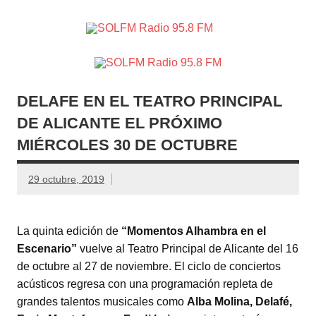
SOLFM
Radio en Elche, Radio en Santa Pola, Radio en
Radio
Crevillente, Radio en Vega Baja y Radio en el Medio
Vinalopó
95.8 FM
DELAFE EN EL TEATRO PRINCIPAL
DE ALICANTE EL PRÓXIMO
MIÉRCOLES 30 DE OCTUBRE
29 octubre, 2019
La quinta edición de
“Momentos Alhambra en el
Escenario”
vuelve al Teatro Principal de Alicante del 16
de octubre al 27 de noviembre. El ciclo de conciertos
acústicos regresa con una programación repleta de
grandes talentos musicales como
Alba Molina, Delafé,