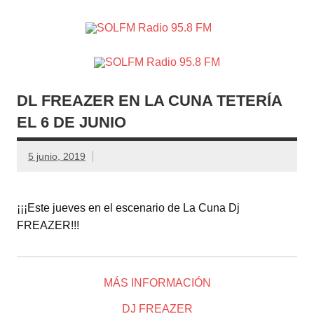
SOLFM
Radio en Elche, Radio en Santa Pola, Radio en
Radio
Crevillente, Radio en Vega Baja y Radio en el Medio
Vinalopó
95.8 FM
DL FREAZER EN LA CUNA TETERÍA
EL 6 DE JUNIO
5 junio, 2019
¡¡¡Este jueves en el escenario de La Cuna Dj
FREAZER!!!
MÁS INFORMACIÓN
DJ FREAZER