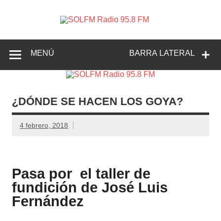
SOLFM
Radio en Elche, Radio en Santa Pola, Radio en
Radio
Crevillente, Radio en Vega Baja y Radio en el Medio
Vinalopó
95.8 FM
MENÚ
BARRA LATERAL
¿DÓNDE SE HACEN LOS GOYA?
4 febrero, 2018
Pasa por el taller de
fundición de José Luis
Fernández