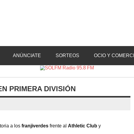
Radio 95.8 FM
Crevillente, Radio en Vega Baja y Radio en el Medio Vinalopó
ANÚNCIATE
SORTEOS
OCIO Y COMERC
EN PRIMERA DIVISIÓN
toria a los
franjiverdes
frente al
Athletic Club
y