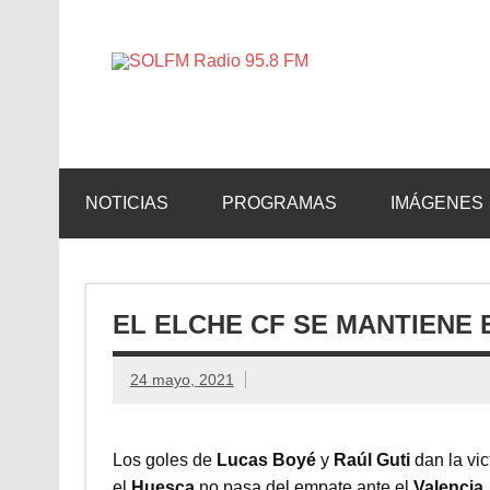
SOLFM 
Radio en Elche, Radio en Santa Pola, Radio en 
NOTICIAS
PROGRAMAS
IMÁGENES
EL ELCHE CF SE MANTIENE 
24 mayo, 2021
Los goles de
Lucas Boyé
y
Raúl Guti
dan la vic
el
Huesca
no pasa del empate ante el
Valencia