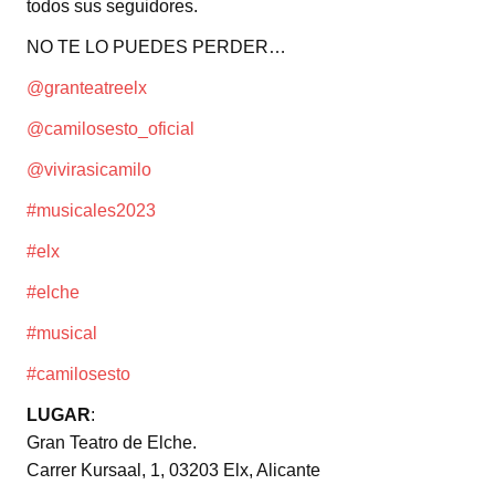
todos sus seguidores.
NO TE LO PUEDES PERDER…
@granteatreelx
@camilosesto_oficial
@vivirasicamilo
#musicales2023
#elx
#elche
#musical
#camilosesto
LUGAR
:
Gran Teatro de Elche.
Carrer Kursaal, 1, 03203 Elx, Alicante