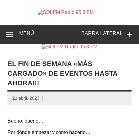
SOLFM
Radio en Elche, Radio en Santa Pola, Radio en
Radio
Crevillente, Radio en Vega Baja y Radio en el Medio
Vinalopó
95.8 FM
MENÚ
BARRA LATERAL
EL FIN DE SEMANA «MÁS
CARGADO» DE EVENTOS HASTA
AHORA!!!
21 abril, 2023
Bueno, bueno…
Por dónde empezar y cómo hacerlo…