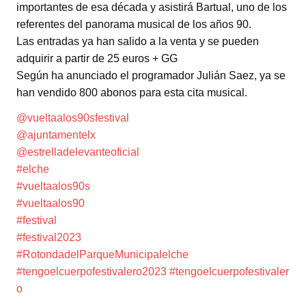
importantes de esa década y asistirá Bartual, uno de los
referentes del panorama musical de los años 90.
Las entradas ya han salido a la venta y se pueden
adquirir a partir de 25 euros + GG
Según ha anunciado el programador Julián Saez, ya se
han vendido 800 abonos para esta cita musical.
@vueltaalos90sfestival
@ajuntamentelx
@estrelladelevanteoficial
#elche
#vueltaalos90s
#vueltaalos90
#festival
#festival2023
#RotondadelParqueMunicipalelche
#tengoelcuerpofestivalero2023
#tengoelcuerpofestivaler
o