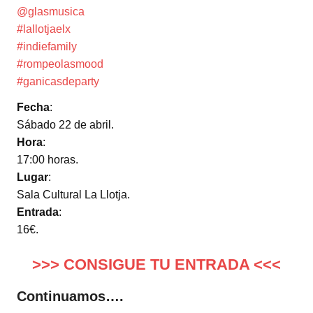
@glasmusica
#lallotjaelx
#indiefamily
#rompeolasmood
#ganicasdeparty
Fecha
:
Sábado 22 de abril.
Hora
:
17:00 horas.
Lugar
:
Sala Cultural La Llotja.
Entrada
:
16€.
>>> CONSIGUE TU ENTRADA <<<
Continuamos….