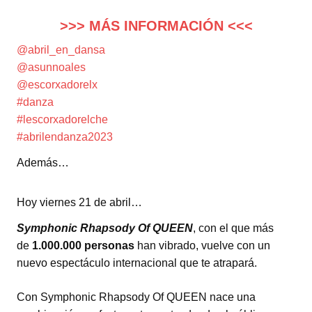
>>> MÁS INFORMACIÓN <<<
@abril_en_dansa
@asunnoales
@escorxadorelx
#danza
#lescorxadorelche
#abrilendanza2023
Además…
Hoy viernes 21 de abril…
Symphonic Rhapsody Of QUEEN
, con el que más
de
1.000.000 personas
han vibrado, vuelve con un
nuevo espectáculo internacional que te atrapará.
Con Symphonic Rhapsody Of QUEEN nace una