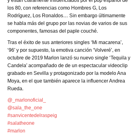
y están claramente influenciados por el pop español de
los 80, con referencias como Hombres G, Los
Rodríguez, Los Ronaldos… Sin embargo últimamente
se habla más del grupo por las novias de varios de sus
componentes, famosas del paple couché.
Tras el éxito de sus anteriores singles ‘Mi macarena’,
‘96’ y por supuesto, la emotiva canción ‘Volveré’, en
octubre de 2019 Marlon lanzó su nuevo single ‘Tequila y
Candela’ acompañado de de un espectacular videoclip
grabado en Sevilla y protagonizado por la modelo Ana
Moya, en el que también aparece la influencer Andrea
Rueda.
@_marlonoficial_
@sala_the_one
#sanvicentedelraspeig
#salatheone
#marlon