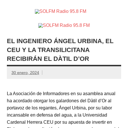
SOLFM
Radio en Elche, Radio en Santa Pola, Radio en
Radio
Crevillente, Radio en Vega Baja y Radio en el Medio
Vinalopó
95.8 FM
EL INGENIERO ÁNGEL URBINA, EL
CEU Y LA TRANSILICITANA
RECIBIRÁN EL DÀTIL D’OR
30 enero, 2024
La Asociación de Informadores en su asamblea anual
ha acordado otorgar los galardones del Dàtil d’Or al
portavoz de los regantes, Ángel Urbina, por su labor
incansable en defensa del agua, a la Universidad
Cardenal Herrera CEU por su apuesta de invertir en