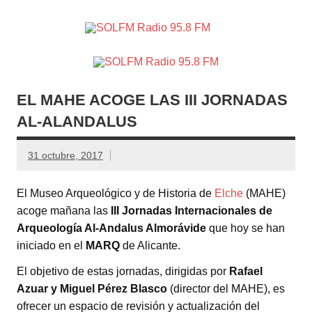
SOLFM
Radio en Elche, Radio en Santa Pola, Radio en
Radio
Crevillente, Radio en Vega Baja y Radio en el Medio
Vinalopó
95.8 FM
EL MAHE ACOGE LAS III JORNADAS
AL-ALANDALUS
31 octubre, 2017
El Museo Arqueológico y de Historia de
Elche
(MAHE)
acoge mañana las
III Jornadas Internacionales de
Arqueología Al-Andalus Almorávide
que hoy se han
iniciado en el
MARQ
de Alicante.
El objetivo de estas jornadas, dirigidas por
Rafael
Azuar y Miguel Pérez Blasco
(director del MAHE), es
ofrecer un espacio de revisión y actualización del