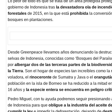
Lo peor de todo es que se trata de un área protegida proteg
gobierno de Indonesia tras
la devastadora ola de incend
forestales
de 2015, en la que está
prohibida
la conversió
bosques en plantaciones.
Desde Greenpeace llevamos años denunciando la destrucc
selvas de Indonesia, conocidas como ‘Bosques del Paraís
por
albergar dos de las terceras partes de la biodiversi
la Tierra
. Son el hogar de especies tan increíbles como la 
voladora, el
rinoceronte
de Sumatra y Java o el
orangutá
población en la isla de Borneo se ha reducido a la mitad en
16 años y
la especie entera se encuentra en peligro crít
Pedro Miguel, con tu ayuda podremos seguir presionando 
de Indonesia para que
obligue a la industria del aceite 
cumplir la ley
e impedir la deforestación, dejando de
destr