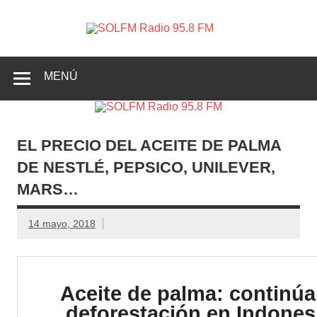
SOLFM
Radio en Elche, Radio en Santa Pola, Radio en
Radio
Crevillente, Radio en Vega Baja y Radio en el Medio
Vinalopó
95.8 FM
MENÚ
EL PRECIO DEL ACEITE DE PALMA
DE NESTLÉ, PEPSICO, UNILEVER,
MARS…
14 mayo, 2018
Aceite de palma: continúa
deforestación en Indones