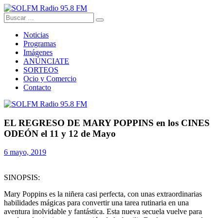
SOLFM Radio 95.8 FM
Radio en Elche, Radio en Santa Pola, Radio en Crevillente, Radio en
Vega Baja y Radio en el Medio Vinalopó
Noticias
Programas
Imágenes
ANÚNCIATE
SORTEOS
Ocio y Comercio
Contacto
EL REGRESO DE MARY POPPINS en los CINES
ODEÓN el 11 y 12 de Mayo
6 mayo, 2019
SINOPSIS:
Mary Poppins es la niñera casi perfecta, con unas extraordinarias
habilidades mágicas para convertir una tarea rutinaria en una
aventura inolvidable y fantástica. Esta nueva secuela vuelve para