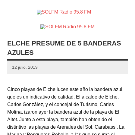
SOLFM
Radio en Elche, Radio en Santa Pola, Radio en
Radio
Crevillente, Radio en Vega Baja y Radio en el Medio
Vinalopó
95.8 FM
ELCHE PRESUME DE 5 BANDERAS
AZULES
12 julio, 2019
Cinco playas de Elche lucen este año la bandera azul,
que es un indicativo de calidad. El alcalde de Elche,
Carlos González, y el concejal de Turismo, Carles
Molina, izaron ayer la bandera azul de la playa de El
Altet. Junto a esta playa, también han obtenido el
distintivo las playas de Arenales del Sol, Carabassí, La
Marina y Pesqueres-Rebollo, a las que se suma el