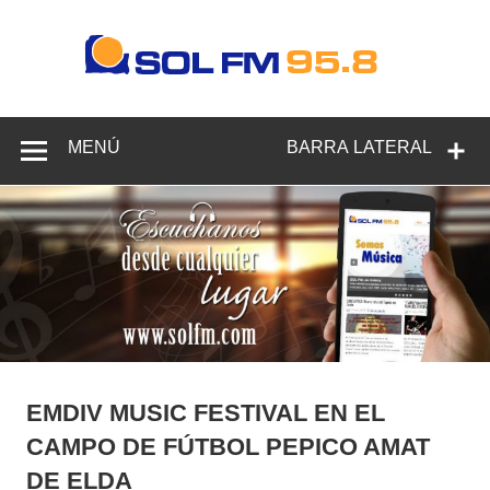
SOL
Rad
Radio en Elche, Radio en Santa Pola, Radio en
95.
Crevillente, Radio en Vega Baja y Radio en el Medio
Vinalopó
F
MENÚ
BARRA LATERAL
EMDIV MUSIC FESTIVAL EN EL
CAMPO DE FÚTBOL PEPICO AMAT
DE ELDA