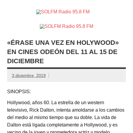
SOLFM
Radio en Elche, Radio en Santa Pola, Radio en
Radio
Crevillente, Radio en Vega Baja y Radio en el Medio
Vinalopó
95.8 FM
«ÉRASE UNA VEZ EN HOLYWOOD»
EN CINES ODEÓN DEL 11 AL 15 DE
DICIEMBRE
3 diciembre, 2019
SINOPSIS:
Hollywood, años 60. La estrella de un western
televisivo, Rick Dalton, intenta amoldarse a los cambios
del medio al mismo tiempo que su doble. La vida de
Dalton está ligada completamente a Hollywood, y es
vecino de la joven y prometedora actriz y modelo