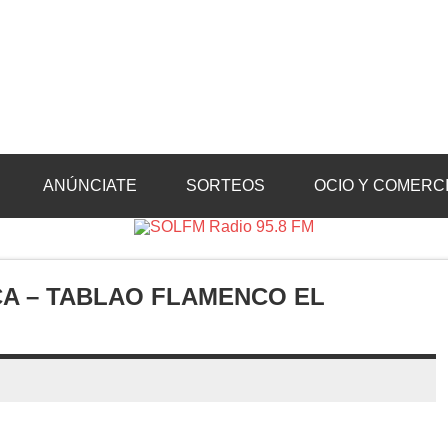
Radio 95.8 FM
Crevillente, Radio en Vega Baja y Radio en el Medio Vinalopó
ANÚNCIATE
SORTEOS
OCIO Y COMERC
A – TABLAO FLAMENCO EL