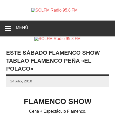
SOLFM
Radio en Elche, Radio en Santa Pola, Radio en
Radio
Crevillente, Radio en Vega Baja y Radio en el Medio
Vinalopó
95.8 FM
MENÚ
ESTE SÁBADO FLAMENCO SHOW
TABLAO FLAMENCO PEÑA «EL
POLACO»
24 julio, 2018
FLAMENCO SHOW
Cena + Espectáculo Flamenco.