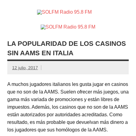
SOLFM
Radio en Elche, Radio en Santa Pola, Radio en
Radio
Crevillente, Radio en Vega Baja y Radio en el Medio
Vinalopó
95.8 FM
LA POPULARIDAD DE LOS CASINOS
SIN AAMS EN ITALIA
12 julio, 2017
A muchos jugadores italianos les gusta jugar en casinos
que no son de la AAMS. Suelen ofrecer más juegos, una
gama más variada de promociones y están libres de
impuestos. Además, los casinos que no son de la AAMS
están autorizados por autoridades acreditadas. Como
resultado, es más probable que devuelvan más dinero a
los jugadores que sus homólogos de la AAMS.