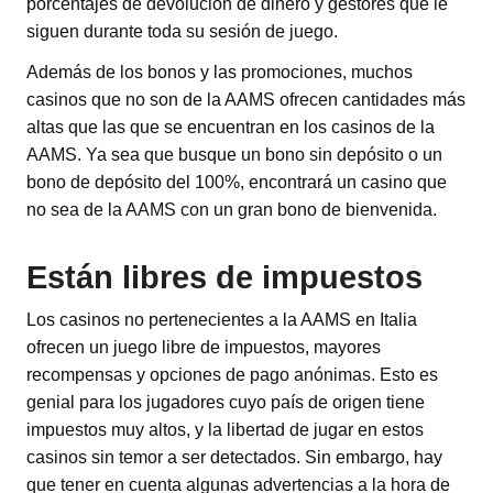
porcentajes de devolución de dinero y gestores que le
siguen durante toda su sesión de juego.
Además de los bonos y las promociones, muchos
casinos que no son de la AAMS ofrecen cantidades más
altas que las que se encuentran en los casinos de la
AAMS. Ya sea que busque un bono sin depósito o un
bono de depósito del 100%, encontrará un casino que
no sea de la AAMS con un gran bono de bienvenida.
Están libres de impuestos
Los casinos no pertenecientes a la AAMS en Italia
ofrecen un juego libre de impuestos, mayores
recompensas y opciones de pago anónimas. Esto es
genial para los jugadores cuyo país de origen tiene
impuestos muy altos, y la libertad de jugar en estos
casinos sin temor a ser detectados. Sin embargo, hay
que tener en cuenta algunas advertencias a la hora de