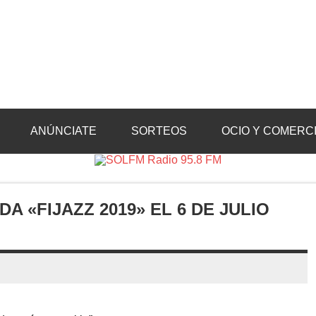
Radio 95.8 FM
Crevillente, Radio en Vega Baja y Radio en el Medio Vinalopó
ANÚNCIATE
SORTEOS
OCIO Y COMERC
A «FIJAZZ 2019» EL 6 DE JULIO