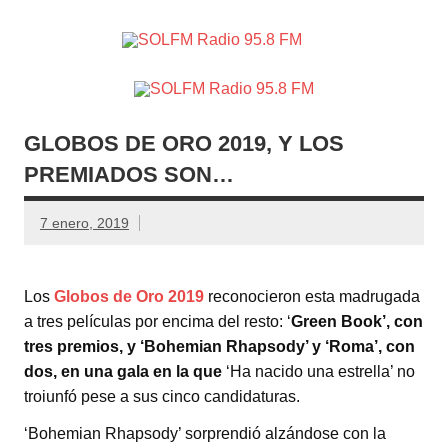
SOLFM
Radio en Elche, Radio en Santa Pola, Radio en
Radio
Crevillente, Radio en Vega Baja y Radio en el Medio
Vinalopó
95.8 FM
GLOBOS DE ORO 2019, Y LOS
PREMIADOS SON…
7 enero, 2019
Los
Globos de Oro 2019
reconocieron esta madrugada
a tres películas por encima del resto: ‘
Green Book’, con
tres premios, y ‘Bohemian Rhapsody’ y ‘Roma’, con
dos, en una gala en la que
‘Ha nacido una estrella’ no
troiunfó pese a sus cinco candidaturas.
‘Bohemian Rhapsody’ sorprendió alzándose con la