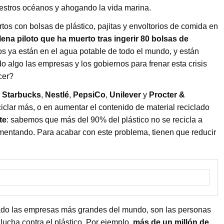
estros océanos y ahogando la vida marina.
os con bolsas de plástico, pajitas y envoltorios de comida en
lena piloto que ha muerto tras ingerir 80 bolsas de
cos ya están en el agua potable de todo el mundo, y están
 algo las empresas y los gobiernos para frenar esta crisis
cer?
,
Starbucks
,
Nestlé
,
PepsiCo
,
Unilever
y
Procter &
clar más, o en aumentar el contenido de material reciclado
te
: sabemos que más del 90% del plástico no se recicla a
aumentando. Para acabar con este problema, tienen que reducir
jado las empresas más grandes del mundo, son las personas
lucha contra el plástico. Por ejemplo,
más de un millón de