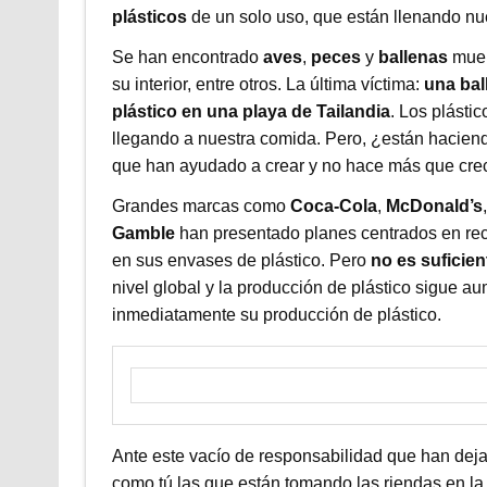
plásticos
de un solo uso, que están llenando nu
Se han encontrado
aves
,
peces
y
ballenas
muert
su interior, entre otros. La última víctima:
una bal
plástico en una playa de Tailandia
. Los plásti
llegando a nuestra comida. Pero, ¿están haciendo
que han ayudado a crear y no hace más que cre
Grandes marcas como
Coca-Cola
,
McDonald’s
Gamble
han presentado planes centrados en reci
en sus envases de plástico. Pero
no es suficien
nivel global y la producción de plástico sigue 
inmediatamente su producción de plástico.
Ante este vacío de responsabilidad que han de
como tú las que están tomando las riendas en la 