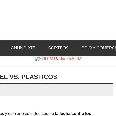
Radio 95.8 FM
Crevillente, Radio en Vega Baja y Radio en el Medio Vinalopó
ANÚNCIATE
SORTEOS
OCIO Y COMERC
EL VS. PLÁSTICOS
te
, y este año está dedicado a la
lucha contra los