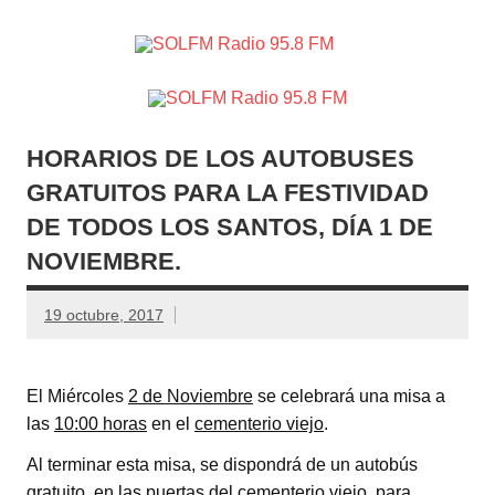
SOLFM
Radio en Elche, Radio en Santa Pola, Radio en
Radio
Crevillente, Radio en Vega Baja y Radio en el Medio
Vinalopó
95.8 FM
HORARIOS DE LOS AUTOBUSES
GRATUITOS PARA LA FESTIVIDAD
DE TODOS LOS SANTOS, DÍA 1 DE
NOVIEMBRE.
19 octubre, 2017
El Miércoles
2 de Noviembre
se celebrará una misa a
las
10:00 horas
en el
cementerio viejo
.
Al terminar esta misa, se dispondrá de un autobús
gratuito, en las puertas del cementerio viejo, para