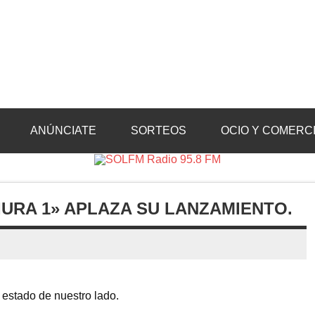
Radio 95.8 FM
Crevillente, Radio en Vega Baja y Radio en el Medio Vinalopó
ANÚNCIATE
SORTEOS
OCIO Y COMERC
IURA 1» APLAZA SU LANZAMIENTO.
estado de nuestro lado.