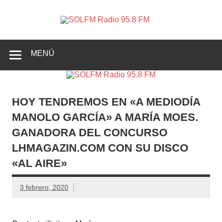
SOLFM
Radio en Elche, Radio en Santa Pola, Radio en
Radio
Crevillente, Radio en Vega Baja y Radio en el Medio
Vinalopó
95.8 FM
MENÚ
HOY TENDREMOS EN «A MEDIODÍA
MANOLO GARCÍA» A MARÍA MOES.
GANADORA DEL CONCURSO
LHMAGAZIN.COM CON SU DISCO
«AL AIRE»
3 febrero, 2020