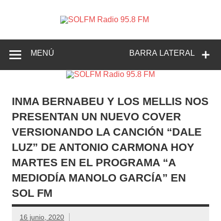
SOLFM
Radio en Elche, Radio en Santa Pola, Radio en
Radio
Crevillente, Radio en Vega Baja y Radio en el Medio
Vinalopó
95.8 FM
MENÚ
BARRA LATERAL
INMA BERNABEU Y LOS MELLIS NOS
PRESENTAN UN NUEVO COVER
VERSIONANDO LA CANCIÓN “DALE
LUZ” DE ANTONIO CARMONA HOY
MARTES EN EL PROGRAMA “A
MEDIODÍA MANOLO GARCÍA” EN
SOL FM
16 junio, 2020