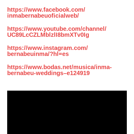
https://www.facebook.com/
inmabernabeuoficialweb/
https://www.youtube.com/
channel/
UC89LcCZLMblzlI8bmXTv0Ig
https://www.instagram.com/
bernabeuinma/?hl=es
https://www.bodas.net/musica/
inma-
bernabeu-weddings–
e124919