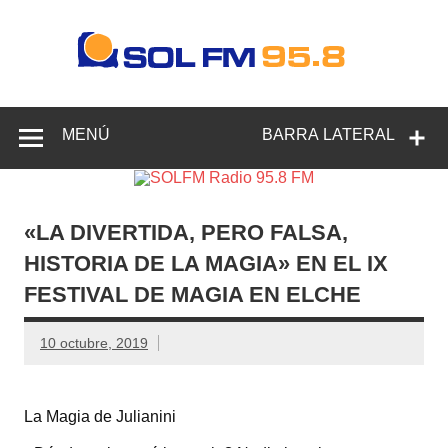
SOL
Rad
Radio en Elche, Radio en Santa Pola, Radio en
95.
Crevillente, Radio en Vega Baja y Radio en el Medio
Vinalopó
F
MENÚ
BARRA LATERAL
«LA DIVERTIDA, PERO FALSA,
HISTORIA DE LA MAGIA» EN EL IX
FESTIVAL DE MAGIA EN ELCHE
10 octubre, 2019
La Magia de Julianini